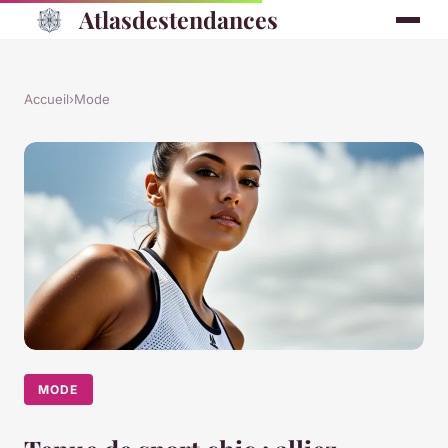
Atlasdestendances
Accueil
›
Mode
MODE