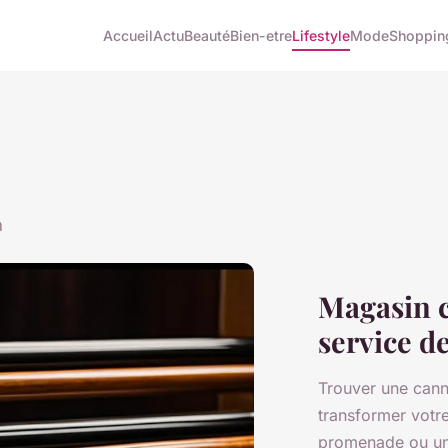
Accueil
Actu
Beauté
Bien-etre
Lifestyle
Mode
Shoppin
n
Magasin c
service de
Trouver une canne
transformer votre
promenade ou une