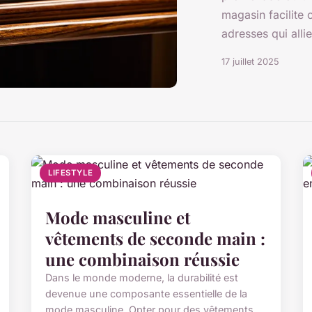
magasin facilite 
adresses qui allien
17 juillet 2025
LIFESTYLE
Mode masculine et
vêtements de seconde main :
une combinaison réussie
Dans le monde moderne, la durabilité est
devenue une composante essentielle de la
mode masculine. Opter pour des vêtements