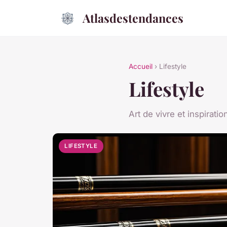
Atlasdestendances
Accueil
› Lifestyle
Lifestyle
Art de vivre et inspiratio
LIFESTYLE