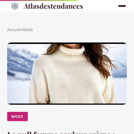
Atlasdestendances
Accueil
›
Mode
MODE