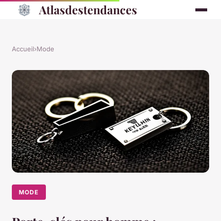
Atlasdestendances
Accueil
›
Mode
MODE